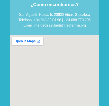
¿Cómo encontrarnos?
San Agustín Kalea, 5, 20600 Éibar, Gipuzkoa
Teléfono: +34 943 82 04 98 | +34 688 773 206
Email: mercedeszulueta@redfarma.org